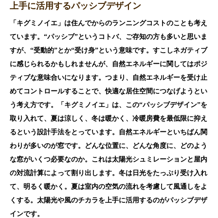
上手に活用するパッシブデザイン
「キグミノイエ」は住んでからのランニングコストのことも考え
ています。“パッシブ”というコトバ、ご存知の方も多いと思いま
すが、“受動的”とか“受け身”という意味です。すこしネガティブ
に感じられるかもしれませんが、自然エネルギーに関してはポジ
ティブな意味合いになります。つまり、自然エネルギーを受け止
めてコントロールすることで、快適な居住空間につなげようとい
う考え方です。「キグミノイエ」は、この“パッシブデザイン”を
取り入れて、夏は涼しく、冬は暖かく、冷暖房費を最低限に抑え
るという設計手法をとっています。自然エネルギーといちばん関
わりが多いのが窓です。どんな位置に、どんな角度に、どのよう
な窓がいくつ必要なのか。これは太陽光シュミレーションと屋内
の対流計算によって割り出します。冬は日光をたっぷり受け入れ
て、明るく暖かく。夏は室内の空気の流れを考慮して風通しをよ
くする。太陽光や風のチカラを上手に活用するのがパッシブデザ
インです。