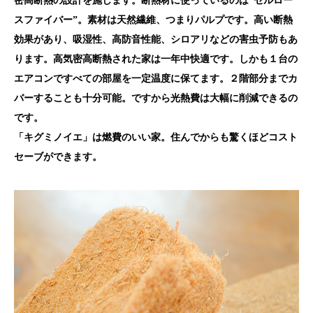
密高断熱の設計を施します。断熱材に使っているのは“セルロー
スファイバー”。素材は天然繊維、つまりパルプです。高い断熱
効果があり、吸湿性、高防音性能、シロアリなどの害虫予防もあ
ります。高気密高断熱された家は一年中快適です。しかも１台の
エアコンですべての部屋を一定温度に保てます。２階部分までカ
バーすることも十分可能。ですから光熱費は大幅に削減できるの
です。
「キグミノイエ」は燃費のいい家。住んでからも驚くほどコスト
セーブができます。