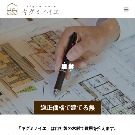
ま
か
で
ら
適正価格で建てる無
垢の家
「キグミノイエ」は自社製の木材で費用を抑えます。