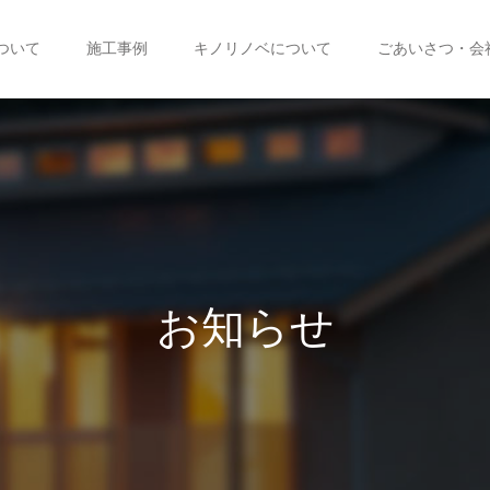
ついて
施工事例
キノリノベについて
ごあいさつ・会
お
知
ら
せ