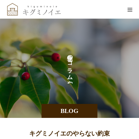
の
コ
ラ
ム
や
BLOG
キグミノイエのやらない約束