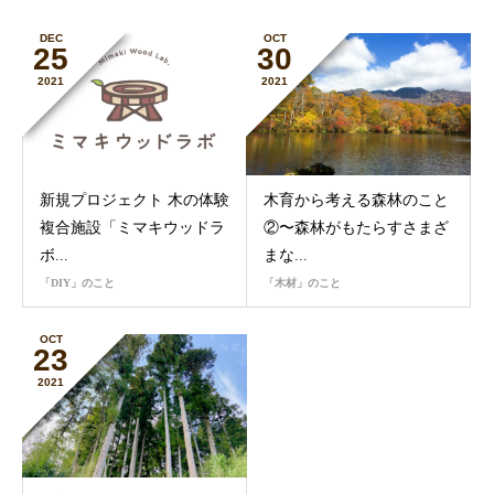
DEC
OCT
25
30
2021
2021
新規プロジェクト 木の体験
木育から考える森林のこと
複合施設「ミマキウッドラ
②〜森林がもたらすさまざ
ボ...
まな...
「DIY」のこと
「木材」のこと
OCT
23
2021