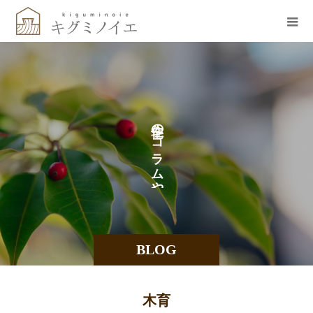
の
の
コ
ラ
ム
や
BLOG
木育