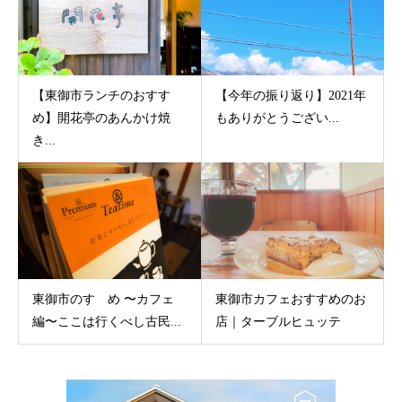
【東御市ランチのおすす
【今年の振り返り】2021年
め】開花亭のあんかけ焼
もありがとうござい...
き...
東御市のすゝめ 〜カフェ
東御市カフェおすすめのお
編〜ここは行くべし古民...
店｜ターブルヒュッテ