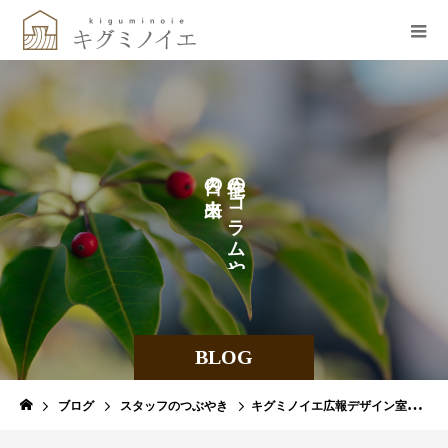
の
の
な
コ
ど
ラ
を
ム
や
BLOG
ブログ
スタッフのつぶやき
キグミノイエ広報デザイン室のご紹介！