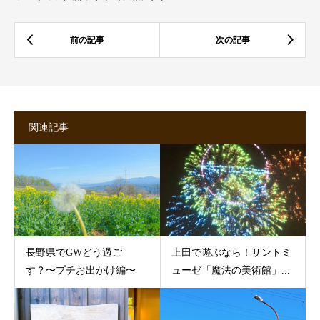
関連記事
長野県でGWどう過ご
上田で遊ぶなら！サントミ
す？〜プチお出かけ編〜
ューゼ「魔法の美術館」...