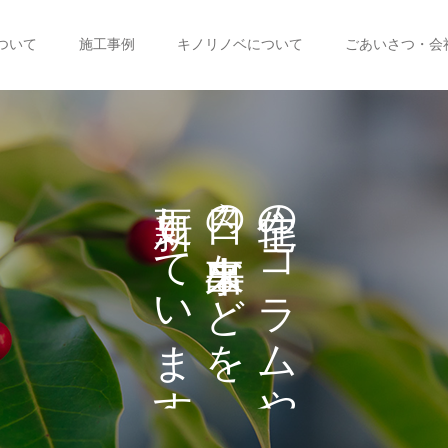
ついて
施工事例
キノリノベについて
ごあいさつ・会
し
の
の
て
な
コ
い
ど
ラ
を
ま
ム
や
す