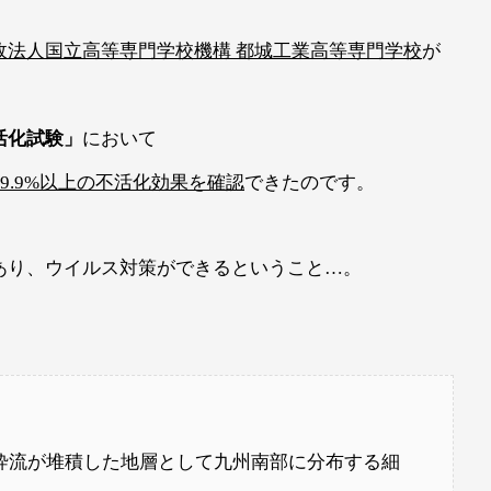
政法人国立高等専門学校機構 都城工業高等専門学校
が
活化試験」
において
99.9%以上の不活化効果を確認
できたのです。
あり、ウイルス対策ができるということ…。
砕流が堆積した地層として九州南部に分布する細