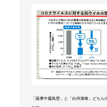
「薩摩中霧島壁」と「白州漆喰」どちらの壁