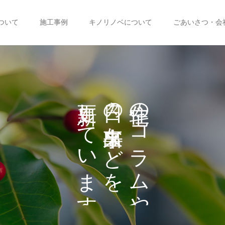
ついて
施工事例
キノリノベについて
ごあいさつ・会
し
の
の
て
な
コ
い
ど
ラ
を
ま
ム
や
す