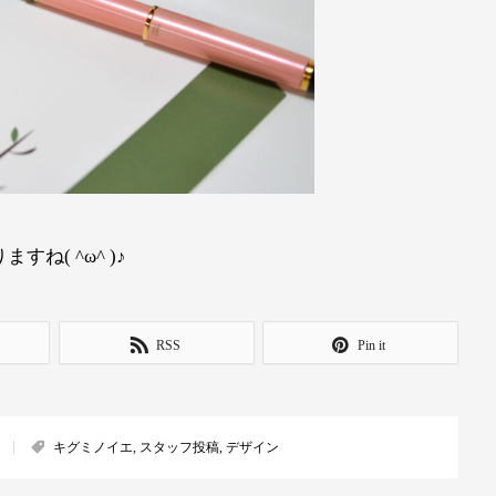
( ^ω^ )♪
RSS
Pin it
キグミノイエ
,
スタッフ投稿
,
デザイン