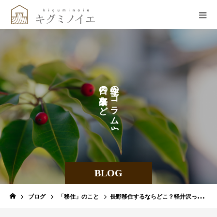
の
の
な
コ
ど
ラ
を
ム
や
BLOG
ブログ
「移住」のこと
長野移住するならどこ？軽井沢って住みにくいって本当？！