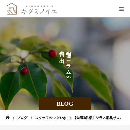
の
の
な
コ
ど
ラ
を
ム
や
BLOG
ブログ
スタッフのつぶやき
【先着3名様】シラス消臭サシェ完成記念プレゼント企画！