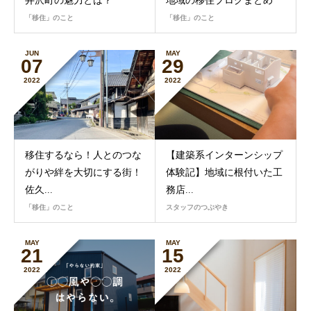
井沢町の魅力とは？
地域の移住ブログまとめ
「移住」のこと
「移住」のこと
JUN
MAY
07
29
2022
2022
移住するなら！人とのつな
【建築系インターンシップ
がりや絆を大切にする街！
体験記】地域に根付いた工
佐久...
務店...
「移住」のこと
スタッフのつぶやき
MAY
MAY
21
15
2022
2022