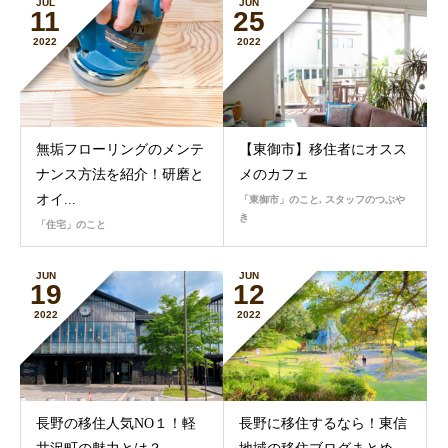
JUL
JUN
11
25
2022
2022
無垢フローリングのメンテ
【東御市】移住者にオスス
ナンス方法を紹介！研磨と
メのカフェ
オイ...
「東御市」のこと
,
スタッフのつぶや
き
「住宅」のこと
JUN
JUN
19
12
2022
2022
長野の移住人気NO１！軽
長野に移住するなら！東信