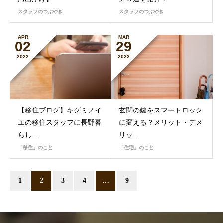
スタッフのつぶやき
スタッフのつぶやき
APR
MAR
02
29
2022
2022
【移住ブログ】キグミノイ
玄関の鍵をスマートロック
エの移住スタッフに長野暮
に変える？メリット・デメ
らし...
リッ...
「移住」のこと
「住宅」のこと
1
2
3
4
…
9