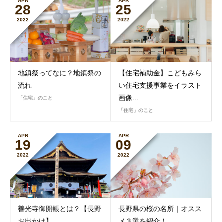
APR
APR
28
25
2022
2022
地鎮祭ってなに？地鎮祭の
【住宅補助金】こどもみら
流れ
い住宅支援事業をイラスト
画像...
「住宅」のこと
「住宅」のこと
APR
APR
19
09
2022
2022
善光寺御開帳とは？【長野
長野県の桜の名所｜オスス
お出かけ】
メ３選を紹介！