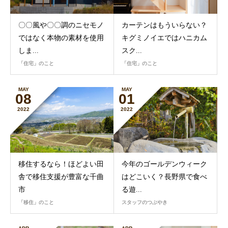
〇〇風や〇〇調のニセモノ
カーテンはもういらない？
ではなく本物の素材を使用
キグミノイエではハニカム
しま...
スク...
「住宅」のこと
「住宅」のこと
MAY
MAY
08
01
2022
2022
移住するなら！ほどよい田
今年のゴールデンウィーク
舎で移住支援が豊富な千曲
はどこいく？長野県で食べ
市
る遊...
「移住」のこと
スタッフのつぶやき