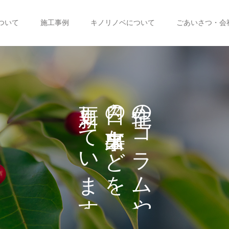
ついて
施工事例
キノリノベについて
ごあいさつ・会
し
の
の
て
な
コ
い
ど
ラ
を
ま
ム
や
す