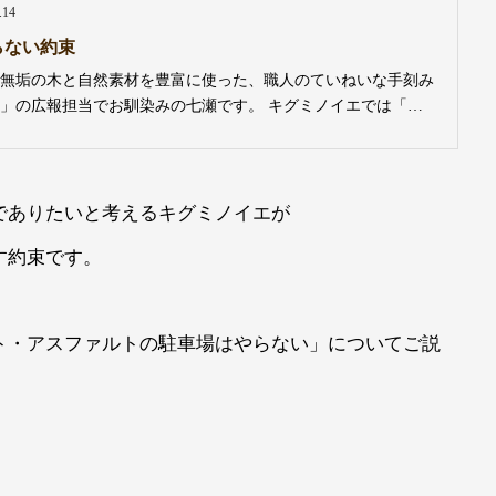
.14
らない約束
無垢の木と自然素材を豊富に使った、職人のていねいな手刻み
」の広報担当でお馴染みの七瀬です。 キグミノイエでは「や
います。 家づくりにおいても、お施主さまへとっても、常に
る、キグミノイエのこだわり。それは「ニセモノ」を...
でありたいと考えるキグミノイエが
す約束です。
ト・アスファルトの駐車場はやらない」についてご説