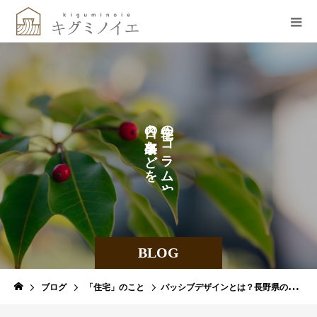
し
の
の
て
な
コ
い
ど
ラ
を
ま
ム
や
す
BLOG
ブログ
「住宅」のこと
パッシブデザインとは？長野県の気候を活かした設計で快適に暮らそう！