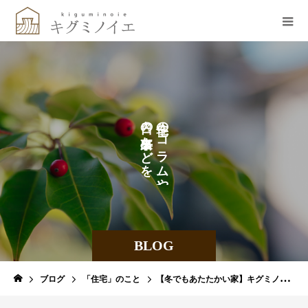
し
の
の
て
な
コ
ど
ラ
を
ム
や
BLOG
ブログ
「住宅」のこと
【冬でもあたたかい家】キグミノイエの断熱標準仕様について