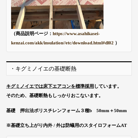
（商品説明ページ：
https://www.asahikasei-
kenzai.com/akk/insulation//etc/download.html#dl02
）
・キグミノイエの基礎断熱
キグミノイエでは床下エアコンを標準採用
しています。
そのため、基礎断熱もしっかりおこないます。
基礎 押出法ポリスチレンフォーム３種b 50mm＋50mm
※基礎立ち上がり内外 / 外は防蟻用のスタイロフォームAT