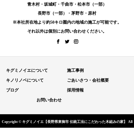
青木村・坂城町・千曲市・松本市（一部）
長野市（一部）・茅野市・原村
※本社所在地より約50キロ圏内の地域の施工が可能です。
それ以外は個別にお問い合わせください。
キグミノイエについて
施工事例
キノリノベについて
ごあいさつ・会社概要
ブログ
採用情報
お問い合わせ
Copyright © キグミノイエ【長野県東御市 伝統工法にこだわった木組みの家】 All
お電話でのお問い合わせ
メールでのお問い合わせ