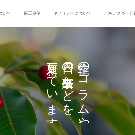
ついて
施工事例
キノリノベについて
ごあいさつ・会
し
の
の
て
な
コ
い
ど
ラ
を
ま
ム
や
す