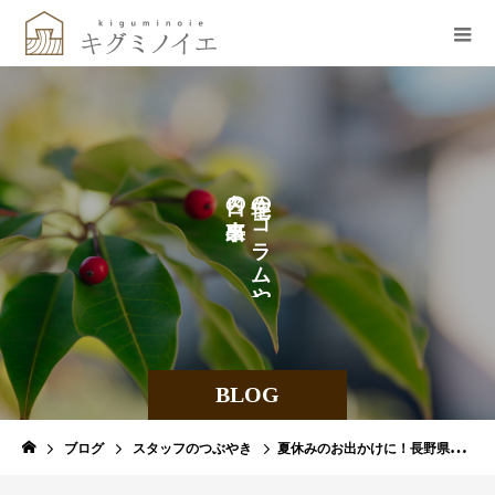
の
の
な
コ
ど
ラ
を
ム
や
BLOG
ブログ
スタッフのつぶやき
夏休みのお出かけに！長野県北アルプス信濃の森工場見学とおやき「儘に」